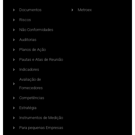
Documentos
Metroex
Riscos
Não Conformidades
Auditorias
Planos de Ação
Pautas e Atas de Reunião
Indicadores
Avaliação de
Fornecedores
Competências
Estratégia
Instrumentos de Medição
Para pequenas Empresas