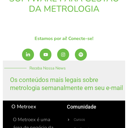
DA METROLOGIA
Estamos por aí! Conecte-se!
L
Y
I
S
i
o
n
p
n
u
s
o
k
t
t
t
Receba Nossa News
e
u
a
i
d
b
g
f
i
e
r
y
Os conteúdos mais legais sobre
n
a
metrologia semanalmente em seu e-mail
-
m
i
n
O Metroex
Comunidade
O Metroex é uma
Cursos
área de negócio da