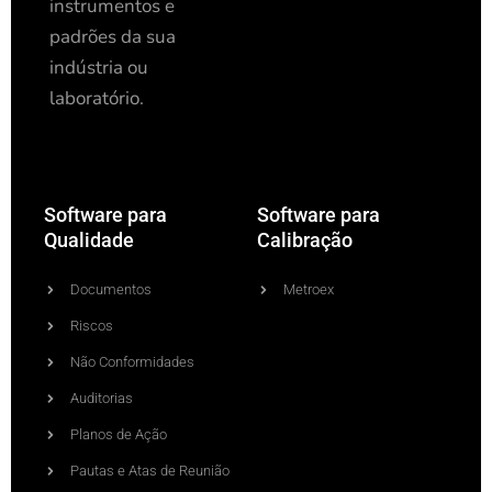
instrumentos e
padrões da sua
indústria ou
laboratório.
Software para
Software para
Qualidade
Calibração
Documentos
Metroex
Riscos
Não Conformidades
Auditorias
Planos de Ação
Pautas e Atas de Reunião