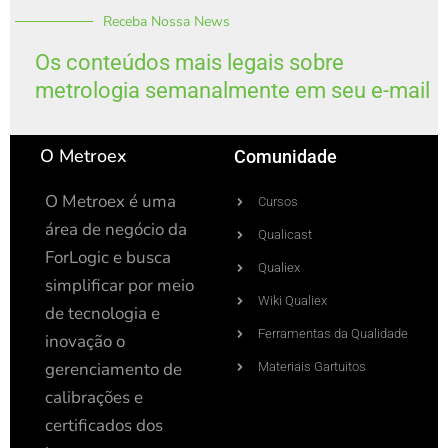
k
t
t
t
Receba Nossa News
e
u
a
i
d
b
g
f
i
e
r
y
Os conteúdos mais legais sobre
n
a
metrologia semanalmente em seu e-mail
-
m
i
n
O Metroex
Comunidade
O Metroex é uma
Cursos
área de negócio da
Qualicast
ForLogic e busca
Qualiex
simplificar por meio
Wiki Qualiex
de tecnologia e
Ferramentas da Qualidade
inovação o
gerenciamento de
Materiais Gartuitos
calibrações e
certificados dos