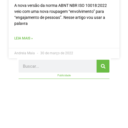
A nova versão da norma ABNT NBR ISO 10018:2022
veio com uma nova roupagem “envolvimento” para
“engajamento de pessoas”. Nesse artigo vou usar a
palavra
LEIA MAIS »
Andreia Maia
30 de março de 2022
Search
Publicidade