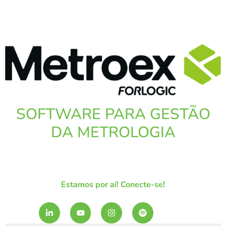
SOFTWARE PARA GESTÃO
DA METROLOGIA
Estamos por aí! Conecte-se!
L
Y
I
S
i
o
n
p
n
u
s
o