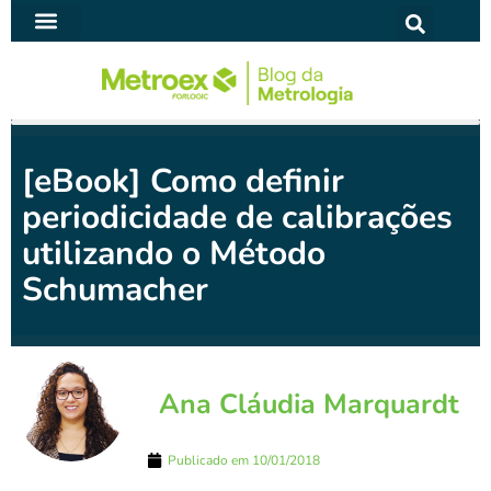
Ir
para
SOFTWARE PARA METROLOGIA
o
conteúdo
[eBook] Como definir
periodicidade de calibrações
utilizando o Método
Schumacher
Ana Cláudia Marquardt
Publicado em
10/01/2018