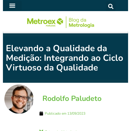
Ir
para
SOFTWARE PARA METROLOGIA
o
conteúdo
Elevando a Qualidade da
Medição: Integrando ao Ciclo
Virtuoso da Qualidade
Rodolfo Paludeto
Publicado em
13/09/2023