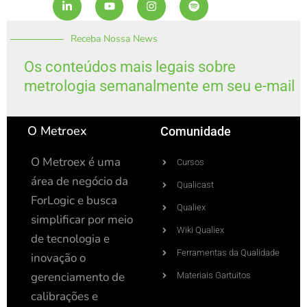
i
o
n
p
n
u
s
o
k
t
t
t
Receba Nossa News
e
u
a
i
d
b
g
f
i
e
r
y
Os conteúdos mais legais sobre
n
a
metrologia semanalmente em seu e-mail
-
m
i
n
O Metroex
Comunidade
O Metroex é uma
Cursos
área de negócio da
Qualicast
ForLogic e busca
Qualiex
simplificar por meio
Wiki Qualiex
de tecnologia e
Ferramentas da Qualidade
inovação o
gerenciamento de
Materiais Gartuitos
calibrações e