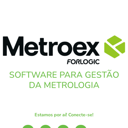
SOFTWARE PARA GESTÃO
DA METROLOGIA
Estamos por aí! Conecte-se!
L
Y
I
S