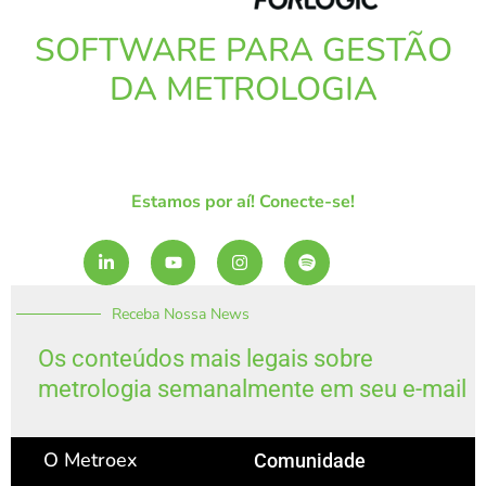
SOFTWARE PARA GESTÃO
DA METROLOGIA
Estamos por aí! Conecte-se!
L
Y
I
S
i
o
n
p
n
u
s
o
k
t
t
t
Receba Nossa News
e
u
a
i
d
b
g
f
i
e
r
y
Os conteúdos mais legais sobre
n
a
metrologia semanalmente em seu e-mail
-
m
i
n
O Metroex
Comunidade