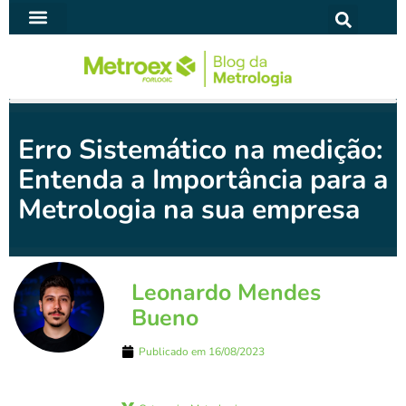
Ir
para
SOFTWARE PARA METROLOGIA
o
conteúdo
Erro Sistemático na medição:
Entenda a Importância para a
Metrologia na sua empresa
Leonardo Mendes
Bueno
Publicado em
16/08/2023