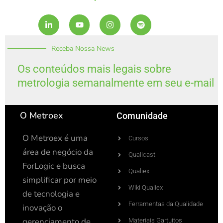
L
Y
I
S
i
o
n
p
n
u
s
o
k
t
t
t
Receba Nossa News
e
u
a
i
d
b
g
f
i
e
r
y
Os conteúdos mais legais sobre
n
a
metrologia semanalmente em seu e-mail
-
m
i
n
O Metroex
Comunidade
O Metroex é uma
Cursos
área de negócio da
Qualicast
ForLogic e busca
Qualiex
simplificar por meio
Wiki Qualiex
de tecnologia e
Ferramentas da Qualidade
inovação o
gerenciamento de
Materiais Gartuitos