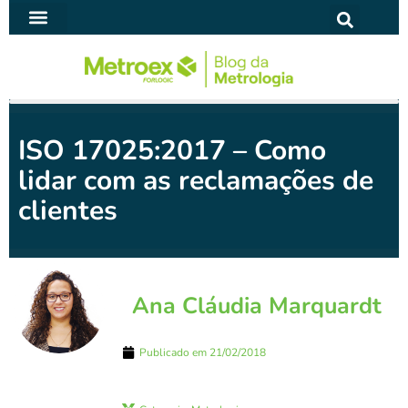
Ir
para
SOFTWARE PARA METROLOGIA
o
conteúdo
ISO 17025:2017 – Como
lidar com as reclamações de
clientes
Ana Cláudia Marquardt
Publicado em
21/02/2018