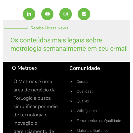
L
Y
I
S
i
o
n
p
n
u
s
o
k
t
t
t
Receba Nossa News
e
u
a
i
d
b
g
f
i
e
r
y
Os conteúdos mais legais sobre
n
a
metrologia semanalmente em seu e-mail
-
m
i
n
O Metroex
Comunidade
O Metroex é uma
Cursos
área de negócio da
Qualicast
ForLogic e busca
Qualiex
simplificar por meio
Wiki Qualiex
de tecnologia e
Ferramentas da Qualidade
inovação o
gerenciamento de
Materiais Gartuitos