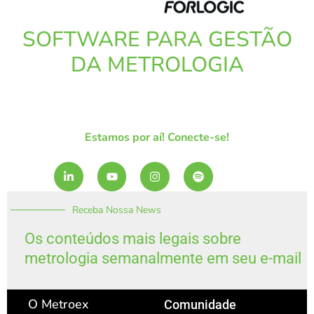
SOFTWARE PARA GESTÃO
DA METROLOGIA
Estamos por aí! Conecte-se!
L
Y
I
S
i
o
n
p
n
u
s
o
k
t
t
t
Receba Nossa News
e
u
a
i
d
b
g
f
i
e
r
y
Os conteúdos mais legais sobre
n
a
metrologia semanalmente em seu e-mail
-
m
i
n
O Metroex
Comunidade