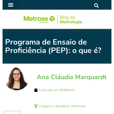
Ir
para
SOFTWARE PARA METROLOGIA
o
conteúdo
Programa de Ensaio de
Proficiência (PEP): o que é?
Ana Cláudia Marquardt
Publicado em
29/08/2018
Categoria:
Laboratório
,
Metrologia