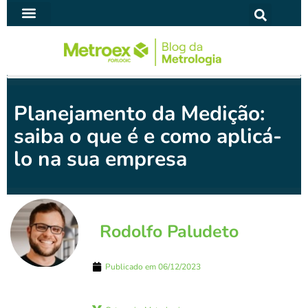
Ir
para
SOFTWARE PARA METROLOGIA
o
conteúdo
Planejamento da Medição:
saiba o que é e como aplicá-
lo na sua empresa
Rodolfo Paludeto
Publicado em
06/12/2023