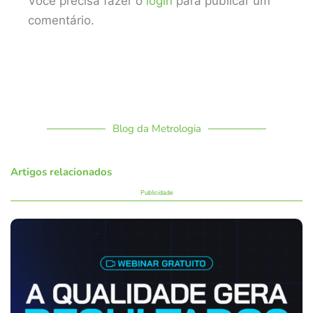
Você precisa fazer o
login
para publicar um
comentário.
Blog da Metrologia
Artigos relacionados
Publicidade