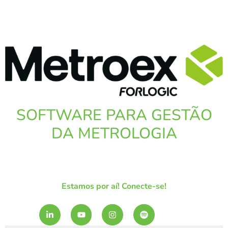
SOFTWARE PARA GESTÃO
DA METROLOGIA
Estamos por aí! Conecte-se!
L
Y
I
S
i
o
n
p
n
u
s
o