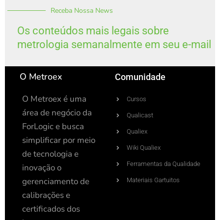
k
t
t
t
Receba Nossa News
e
u
a
i
d
b
g
f
i
e
r
y
Os conteúdos mais legais sobre
n
a
metrologia semanalmente em seu e-mail
-
m
i
n
O Metroex
Comunidade
O Metroex é uma
Cursos
área de negócio da
Qualicast
ForLogic e busca
Qualiex
simplificar por meio
Wiki Qualiex
de tecnologia e
Ferramentas da Qualidade
inovação o
gerenciamento de
Materiais Gartuitos
calibrações e
certificados dos