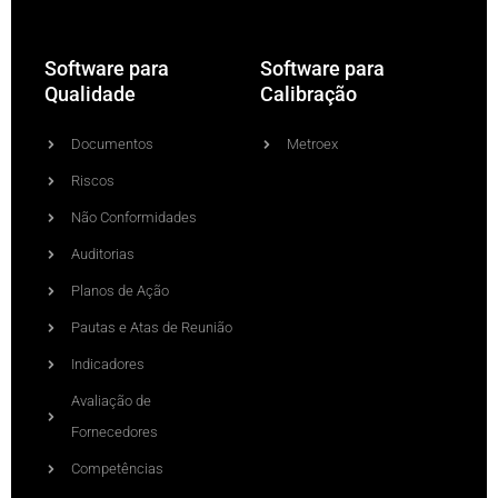
Software para
Software para
Qualidade
Calibração
Documentos
Metroex
Riscos
Não Conformidades
Auditorias
Planos de Ação
Pautas e Atas de Reunião
Indicadores
Avaliação de
Fornecedores
Competências