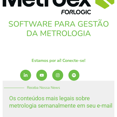
SOFTWARE PARA GESTÃO
DA METROLOGIA
Estamos por aí! Conecte-se!
L
Y
I
S
i
o
n
p
n
u
s
o
k
t
t
t
Receba Nossa News
e
u
a
i
d
b
g
f
i
e
r
y
Os conteúdos mais legais sobre
n
a
metrologia semanalmente em seu e-mail
-
m
i
n