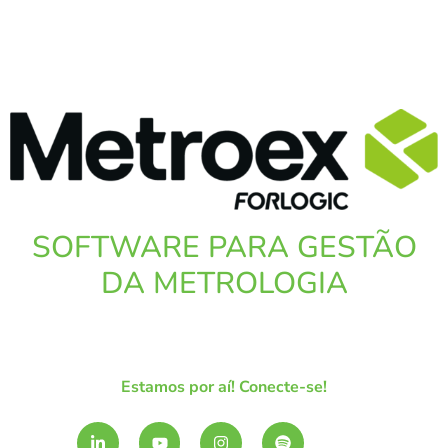
SOFTWARE PARA GESTÃO
DA METROLOGIA
Estamos por aí! Conecte-se!
L
Y
I
S
i
o
n
p