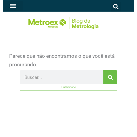
Ir
para
SOFTWARE PARA METROLOGIA
o
conteúdo
Parece que não encontramos o que você está
procurando.
Search
Publicidade