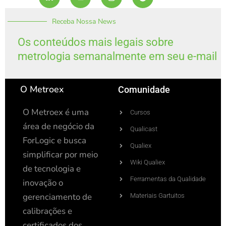
n
u
s
o
k
t
t
t
Receba Nossa News
e
u
a
i
d
b
g
f
i
e
r
y
Os conteúdos mais legais sobre
n
a
metrologia semanalmente em seu e-mail
-
m
i
n
O Metroex
Comunidade
O Metroex é uma
Cursos
área de negócio da
Qualicast
ForLogic e busca
Qualiex
simplificar por meio
Wiki Qualiex
de tecnologia e
Ferramentas da Qualidade
inovação o
gerenciamento de
Materiais Gartuitos
calibrações e
certificados dos