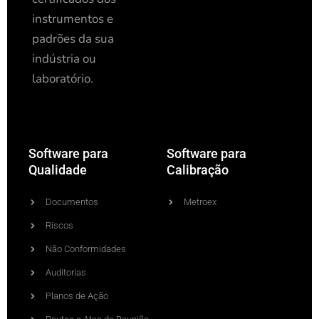
instrumentos e
padrões da sua
indústria ou
laboratório.
Software para
Software para
Qualidade
Calibração
Documentos
Metroex
Riscos
Não Conformidades
Auditorias
Planos de Ação