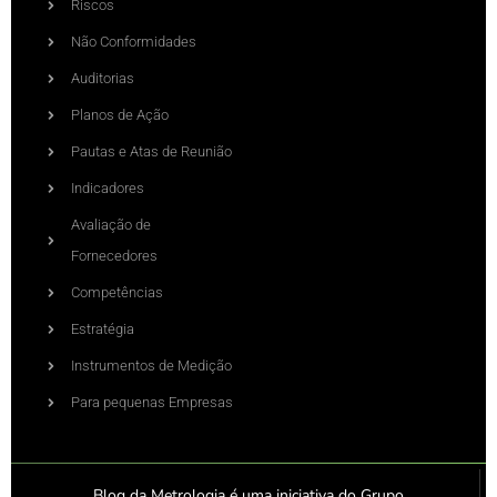
Riscos
Não Conformidades
Auditorias
Planos de Ação
Pautas e Atas de Reunião
Indicadores
Avaliação de
Fornecedores
Competências
Estratégia
Instrumentos de Medição
Para pequenas Empresas
Blog da Metrologia é uma iniciativa do Grupo