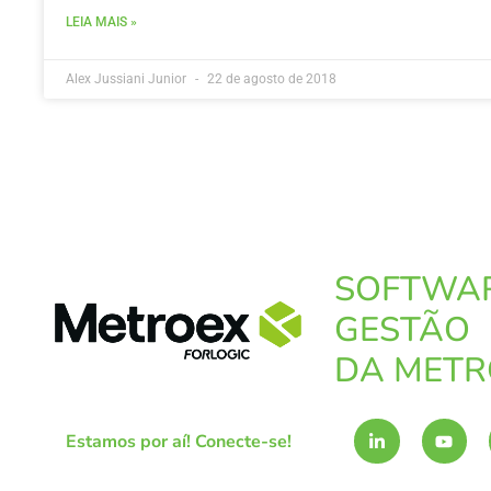
LEIA MAIS »
Alex Jussiani Junior
22 de agosto de 2018
SOFTWA
GESTÃO
DA METR
L
Y
Estamos por aí! Conecte-se!
i
o
n
u
k
t