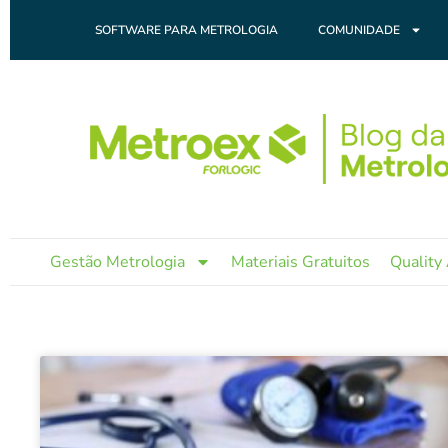
Ir
SOFTWARE PARA METROLOGIA
COMUNIDADE
para
o
conteúdo
Gestão Metrologia
Materiais Gratuitos
Quality 