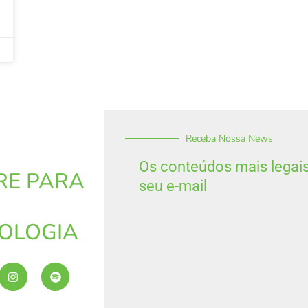
Receba Nossa News
Os conteúdos mais legai
RE PARA
seu e-mail
OLOGIA
I
S
n
p
s
o
t
t