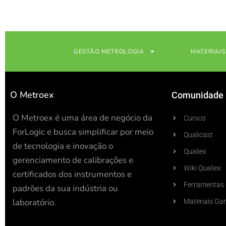
e
u
d
b
i
e
n
-
i
n
GESTÃO METROLOGIA
MATERIAIS
O Metroex
Comunidade
O Metroex é uma área de negócio da
Cursos
ForLogic e busca simplificar por meio
Qualicast
de tecnologia e inovação o
Qualiex
gerenciamento de calibrações e
Wiki Qualiex
certificados dos instrumentos e
Ferramentas 
padrões da sua indústria ou
laboratório.
Materiais Gar