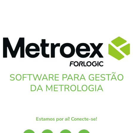
SOFTWARE PARA GESTÃO
DA METROLOGIA
Estamos por aí! Conecte-se!
L
Y
I
S