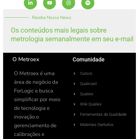
i
o
n
p
n
u
s
o
k
t
t
t
Receba Nossa News
e
u
a
i
d
b
g
f
i
e
r
y
Os conteúdos mais legais sobre
n
a
metrologia semanalmente em seu e-mail
-
m
i
n
O Metroex
Comunidade
O Metroex é uma
Cursos
área de negócio da
Qualicast
ForLogic e busca
Qualiex
simplificar por meio
Wiki Qualiex
de tecnologia e
Ferramentas da Qualidade
inovação o
gerenciamento de
Materiais Gartuitos
calibrações e