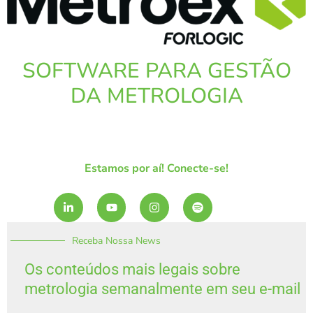
SOFTWARE PARA GESTÃO
DA METROLOGIA
Estamos por aí! Conecte-se!
L
Y
I
S
i
o
n
p
n
u
s
o
k
t
t
t
Receba Nossa News
e
u
a
i
d
b
g
f
i
e
r
y
Os conteúdos mais legais sobre
n
a
metrologia semanalmente em seu e-mail
-
m
i
n