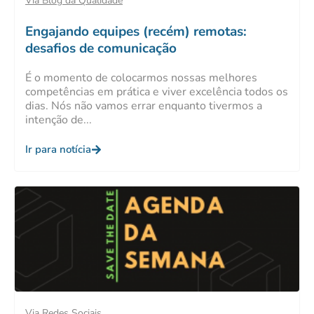
Via Blog da Qualidade
Engajando equipes (recém) remotas:
desafios de comunicação
É o momento de colocarmos nossas melhores
competências em prática e viver excelência todos os
dias. Nós não vamos errar enquanto tivermos a
intenção de...
Ir para notícia
Via Redes Sociais