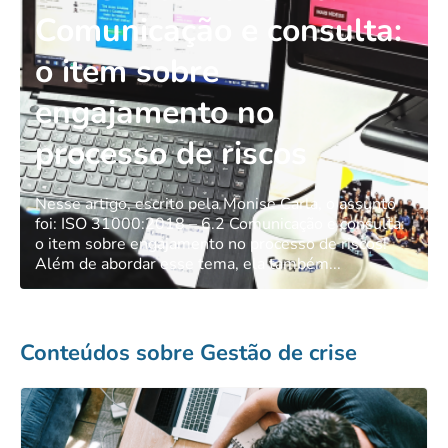
Comunicação e consulta:
o item sobre
engajamento no
processo de riscos
Nesse artigo, escrito pela Monise Carla, o assunto
foi: ISO 31000:2018 – 6.2 Comunicação e consulta:
o item sobre engajamento no processo de riscos!
Além de abordar esse tema, ela também...
Conteúdos sobre Gestão de crise