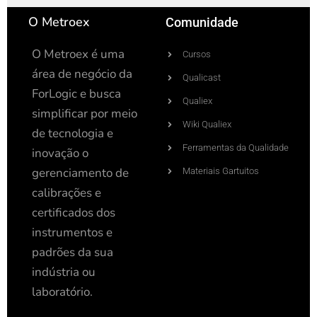
O Metroex
Comunidade
O Metroex é uma
Cursos
área de negócio da
Qualicast
ForLogic e busca
Qualiex
simplificar por meio
Wiki Qualiex
de tecnologia e
Ferramentas da Qualidade
inovação o
gerenciamento de
Materiais Gartuitos
calibrações e
certificados dos
instrumentos e
padrões da sua
indústria ou
laboratório.