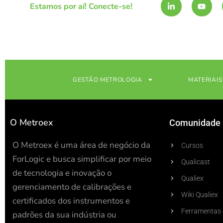
Estamos por aí! Conecte-se!
i
o
n
u
k
t
e
u
d
b
i
e
n
-
i
n
GESTÃO METROLOGIA
MATERIAIS
O Metroex
Comunidade
O Metroex é uma área de negócio da
Cursos
ForLogic e busca simplificar por meio
Qualicast
de tecnologia e inovação o
Qualiex
gerenciamento de calibrações e
Wiki Qualiex
certificados dos instrumentos e
Ferramentas 
padrões da sua indústria ou