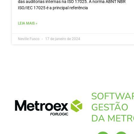
das auditorias internas na ISO 17025. A norma ABNT NBR
ISO/IEC 17025 é a principal referência
LEIA MAIS »
Neville Fusco
17 de janeiro de 2024
SOFTWA
GESTÃO
DA METR
L
Y