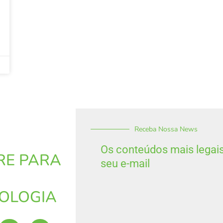
Receba Nossa News
Os conteúdos mais legai
RE PARA
seu e-mail
OLOGIA
I
S