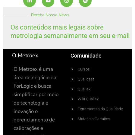
i
o
n
p
n
u
s
o
k
t
t
t
Receba Nossa News
e
u
a
i
d
b
g
f
i
e
r
y
Os conteúdos mais legais sobre
n
a
metrologia semanalmente em seu e-mail
-
m
i
n
O Metroex
Comunidade
O Metroex é uma
Cursos
área de negócio da
Qualicast
ForLogic e busca
Qualiex
simplificar por meio
Wiki Qualiex
de tecnologia e
Ferramentas da Qualidade
inovação o
gerenciamento de
Materiais Gartuitos
calibrações e