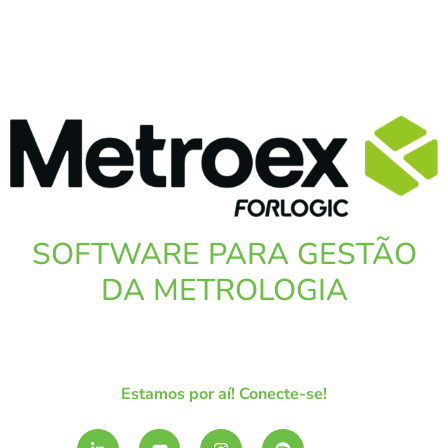
SOFTWARE PARA GESTÃO
DA METROLOGIA
Estamos por aí! Conecte-se!
L
Y
I
S