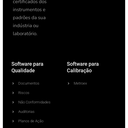
certificados dos
instrumentos e
padrões da sua
indústria ou
laboratório.
Software para
Software para
Qualidade
Calibração
Documentos
Metroex
Riscos
Não Conformidades
Auditorias
Planos de Ação