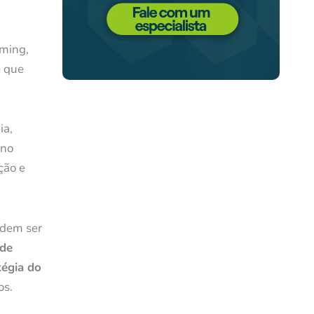
ming,
e que
ia,
 no
ção e
odem ser
 de
tégia do
os.