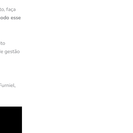
o, faça
todo esse
ito
de gestão
urniel,