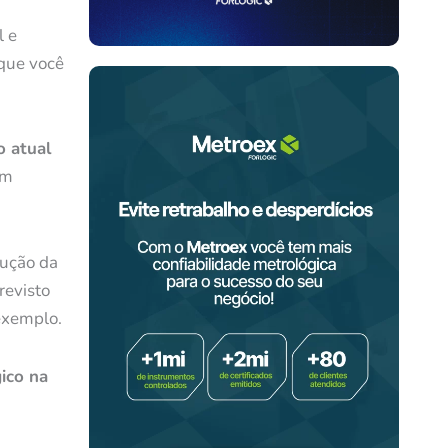
l e
que você
o atual
am
rução da
revisto
exemplo.
ico na