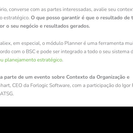
io, converse com as partes interessadas, avalie seu context
 estratégico.
O que posso garantir é que o resultado de 
or o seu negócio e resultados gerados.
aliex, em especial, o módulo Planner é uma ferramenta mu
ordo com o BSC e pode ser integrado a todo o seu sistema 
eu planejamento estratégico
.
 parte de um evento sobre Contexto da Organização e
art, CEO da Forlogic Software, com a participação do Igor F
 ATSG.