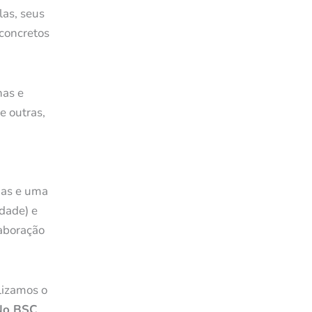
las, seus
 concretos
nas e
e outras,
das e uma
dade) e
laboração
lizamos o
No BSC