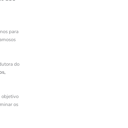
anos para
 famosos
dutora do
os,
 objetivo
iminar os