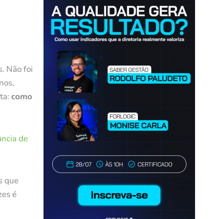
. Não foi
nos,
ta:
como
ância de
s que
zes é