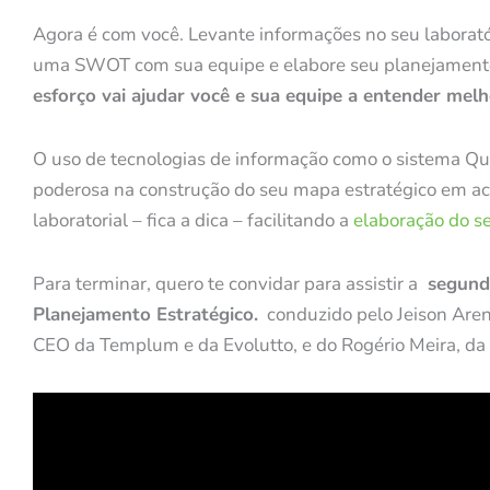
Agora é com você. Levante informações no seu laboratór
uma SWOT com sua equipe e elabore seu planejamento
esforço vai ajudar você e sua equipe a entender melh
O uso de tecnologias de informação como o sistema Qu
poderosa na construção do seu mapa estratégico em ac
laboratorial – fica a dica – facilitando a
elaboração do s
Para terminar, quero te convidar para assistir a
segunda
Planejamento Estratégico.
conduzido pelo Jeison Arenh
CEO da Templum e da Evolutto, e do Rogério Meira, da