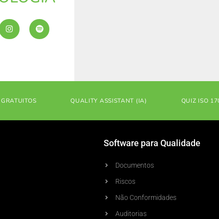
I
S
n
p
s
o
t
t
a
i
g
f
r
y
a
m
 GRATUITOS
QUALITY ASSISTANT (IA)
QUIZ ISO 17
Software para Qualidade
Documentos
Riscos
Não Conformidades
Auditorias