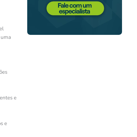
el
r uma
ções
entes e
s e