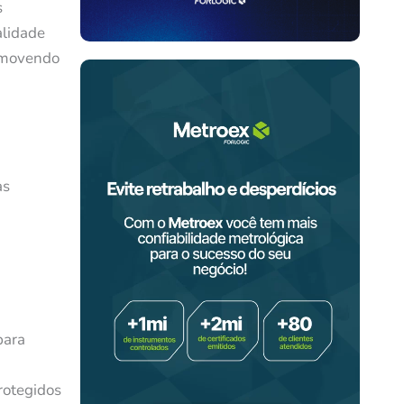
s
alidade
romovendo
as
para
rotegidos