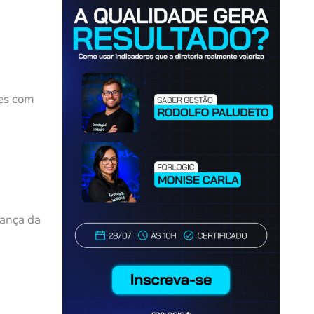
zes com
rança da