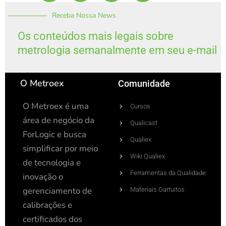
n
u
s
o
k
t
t
t
Receba Nossa News
e
u
a
i
d
b
g
f
i
e
r
y
Os conteúdos mais legais sobre
n
a
metrologia semanalmente em seu e-mail
-
m
i
n
O Metroex
Comunidade
O Metroex é uma
Cursos
área de negócio da
Qualicast
ForLogic e busca
Qualiex
simplificar por meio
Wiki Qualiex
de tecnologia e
Ferramentas da Qualidade
inovação o
gerenciamento de
Materiais Gartuitos
calibrações e
certificados dos