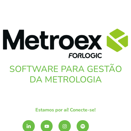
SOFTWARE PARA GESTÃO
DA METROLOGIA
Estamos por aí! Conecte-se!
L
Y
I
S
i
o
n
p