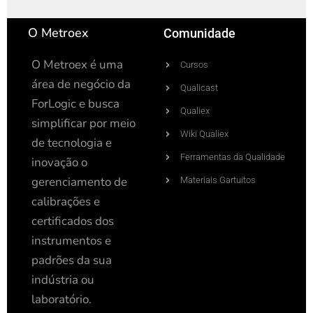
n
O Metroex
Comunidade
O Metroex é uma
Cursos
área de negócio da
Qualicast
ForLogic e busca
Qualiex
simplificar por meio
Wiki Qualiex
de tecnologia e
Ferramentas da Qualidade
inovação o
gerenciamento de
Materiais Gartuitos
calibrações e
certificados dos
instrumentos e
padrões da sua
indústria ou
laboratório.