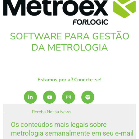
SOFTWARE PARA GESTÃO
DA METROLOGIA
Estamos por aí! Conecte-se!
L
Y
I
S
i
o
n
p
n
u
s
o
k
t
t
t
Receba Nossa News
e
u
a
i
d
b
g
f
i
e
r
y
Os conteúdos mais legais sobre
n
a
metrologia semanalmente em seu e-mail
-
m
i