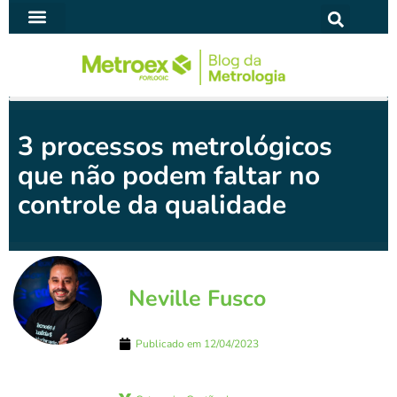
Ir
para
SOFTWARE PARA METROLOGIA
o
conteúdo
3 processos metrológicos
que não podem faltar no
controle da qualidade
Neville Fusco
Publicado em
12/04/2023